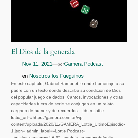
El Dios de la generala
Nov 11, 2021
—
Gamera Podcast
por
en
Nosotros los Fueguinos
En este capítulo, Gabriel Ramonet le rinde homenaje a su
padre con un texto donde describe su condición de Dios
del popular juego de dados. Cantos, invocaciones y otras
capacidades fuera de serie se conjugan en un relato
cargado de humor y de recuerdos. [dsm_lottie
lottie_url=»https://gamera.com.ar/wp-
content/uploads/2020/11/GAMERA_Lottie_UltimoEpisodio-
1.json» admin_label=»Lottie Podcast»
_builder_version=»4.6.6″ _module_preset=»default»