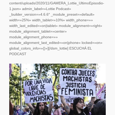
content/uploads/2020/11/GAMERA_Lottie_UltimoEpisodio-
1.json» admin_label=»Lottie Podcast»
_builder_version=»4.6.6″ _module_preset=»default»
width=»25%» width_tablet=»10%» width_phone=»»
width_last_edited=»on|tablet» module_alignment=»right»
module_alignment_tablet=»center»
module_alignment_phone=»»
module_alignment_last_edited=»on|phone» locked=»on»
global_colors_info=»{}»][/dsm_lottie] ESCUCHÁ EL
PODCAST