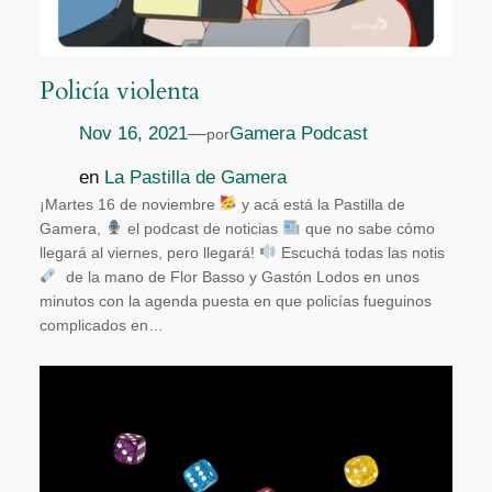
Policía violenta
Nov 16, 2021
—
Gamera Podcast
por
en
La Pastilla de Gamera
¡Martes 16 de noviembre
y acá está la Pastilla de
Gamera,
el podcast de noticias
que no sabe cómo
llegará al viernes, pero llegará!
Escuchá todas las notis
de la mano de Flor Basso y Gastón Lodos en unos
minutos con la agenda puesta en que policías fueguinos
complicados en…