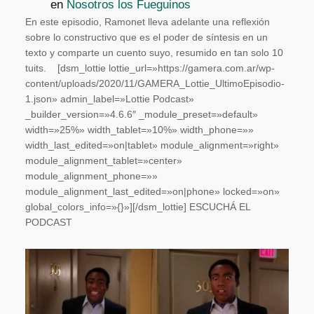
en
Nosotros los Fueguinos
En este episodio, Ramonet lleva adelante una reflexión
sobre lo constructivo que es el poder de síntesis en un
texto y comparte un cuento suyo, resumido en tan solo 10
tuits. [dsm_lottie lottie_url=»https://gamera.com.ar/wp-
content/uploads/2020/11/GAMERA_Lottie_UltimoEpisodio-
1.json» admin_label=»Lottie Podcast»
_builder_version=»4.6.6″ _module_preset=»default»
width=»25%» width_tablet=»10%» width_phone=»»
width_last_edited=»on|tablet» module_alignment=»right»
module_alignment_tablet=»center»
module_alignment_phone=»»
module_alignment_last_edited=»on|phone» locked=»on»
global_colors_info=»{}»][/dsm_lottie] ESCUCHÁ EL
PODCAST