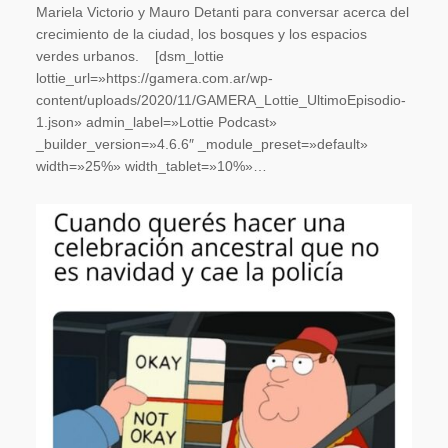
Mariela Victorio y Mauro Detanti para conversar acerca del
crecimiento de la ciudad, los bosques y los espacios
verdes urbanos. [dsm_lottie
lottie_url=»https://gamera.com.ar/wp-
content/uploads/2020/11/GAMERA_Lottie_UltimoEpisodio-
1.json» admin_label=»Lottie Podcast»
_builder_version=»4.6.6″ _module_preset=»default»
width=»25%» width_tablet=»10%»…