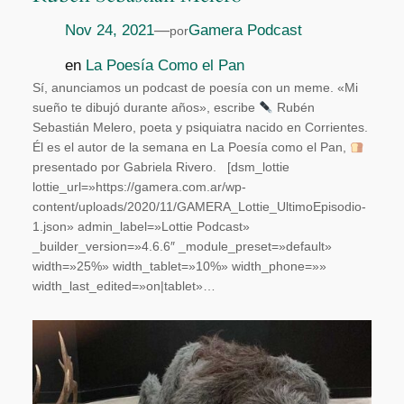
Nov 24, 2021
—
Gamera Podcast
por
en
La Poesía Como el Pan
Sí, anunciamos un podcast de poesía con un meme. «Mi
sueño te dibujó durante años», escribe
Rubén
Sebastián Melero, poeta y psiquiatra nacido en Corrientes.
Él es el autor de la semana en La Poesía como el Pan,
presentado por Gabriela Rivero. [dsm_lottie
lottie_url=»https://gamera.com.ar/wp-
content/uploads/2020/11/GAMERA_Lottie_UltimoEpisodio-
1.json» admin_label=»Lottie Podcast»
_builder_version=»4.6.6″ _module_preset=»default»
width=»25%» width_tablet=»10%» width_phone=»»
width_last_edited=»on|tablet»…