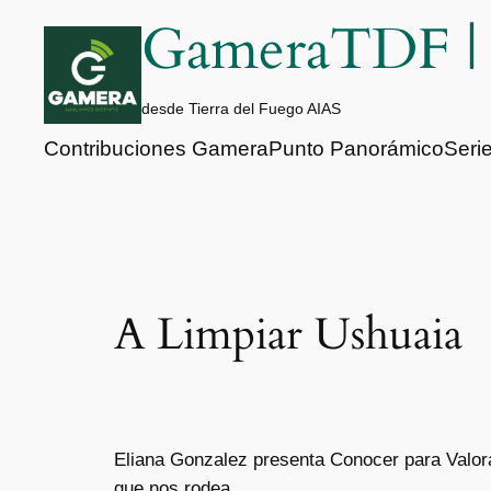
Saltar
GameraTDF 
al
contenido
desde Tierra del Fuego AIAS
Contribuciones Gamera
Punto Panorámico
Seri
A Limpiar Ushuaia
Eliana Gonzalez presenta Conocer para Valor
que nos rodea.