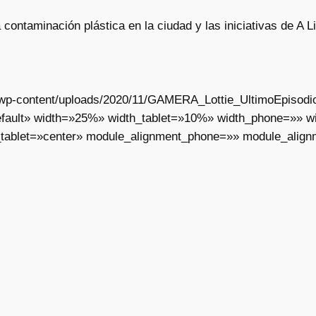
 contaminación plástica en la ciudad y las iniciativas de A 
ar/wp-content/uploads/2020/11/GAMERA_Lottie_UltimoEpisodi
fault» width=»25%» width_tablet=»10%» width_phone=»» wid
_tablet=»center» module_alignment_phone=»» module_align