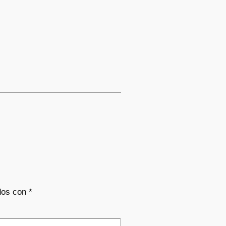
dos con
*