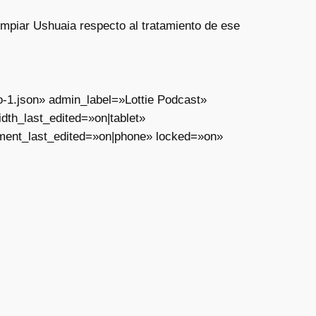
Limpiar Ushuaia respecto al tratamiento de ese
o-1.json» admin_label=»Lottie Podcast»
th_last_edited=»on|tablet»
ment_last_edited=»on|phone» locked=»on»