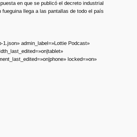
esta en que se publicó el decreto industrial
ueguina llega a las pantallas de todo el país
o-1.json» admin_label=»Lottie Podcast»
th_last_edited=»on|tablet»
ment_last_edited=»on|phone» locked=»on»