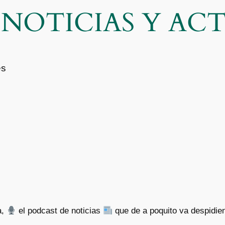
| NOTICIAS Y A
es
a,
el podcast de noticias
que de a poquito va despidie