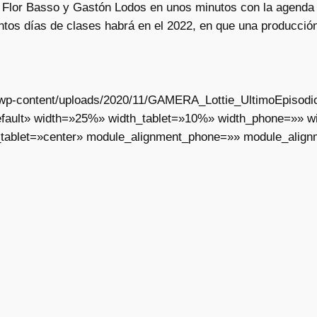
Flor Basso y Gastón Lodos en unos minutos con la agenda pu
os días de clases habrá en el 2022, en que una producción f
ar/wp-content/uploads/2020/11/GAMERA_Lottie_UltimoEpisodi
fault» width=»25%» width_tablet=»10%» width_phone=»» wid
_tablet=»center» module_alignment_phone=»» module_align