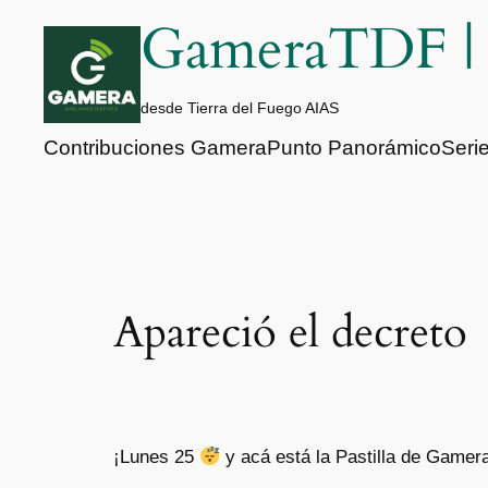
Saltar
GameraTDF 
al
contenido
desde Tierra del Fuego AIAS
Contribuciones Gamera
Punto Panorámico
Seri
Apareció el decreto
¡Lunes 25
y acá está la Pastilla de Gamer