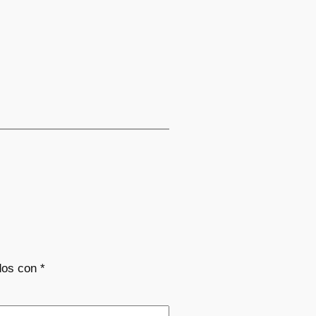
dos con
*