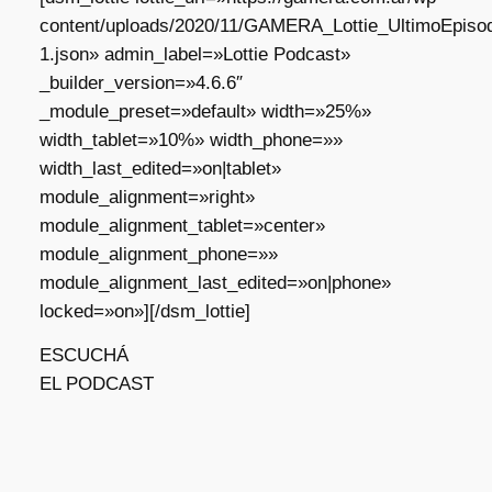
content/uploads/2020/11/GAMERA_Lottie_UltimoEpisod
1.json» admin_label=»Lottie Podcast»
_builder_version=»4.6.6″
_module_preset=»default» width=»25%»
width_tablet=»10%» width_phone=»»
width_last_edited=»on|tablet»
module_alignment=»right»
module_alignment_tablet=»center»
module_alignment_phone=»»
module_alignment_last_edited=»on|phone»
locked=»on»][/dsm_lottie]
ESCUCHÁ
EL PODCAST