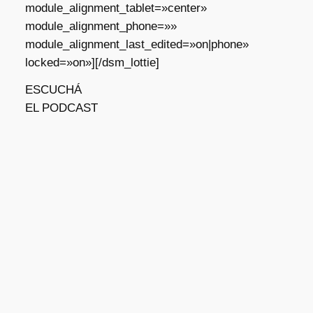
module_alignment_tablet=»center»
module_alignment_phone=»»
module_alignment_last_edited=»on|phone»
locked=»on»][/dsm_lottie]
ESCUCHÁ
EL PODCAST