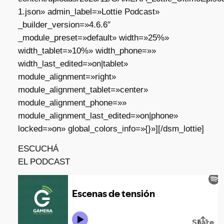
1.json» admin_label=»Lottie Podcast»
_builder_version=»4.6.6″
_module_preset=»default» width=»25%»
width_tablet=»10%» width_phone=»»
width_last_edited=»on|tablet»
module_alignment=»right»
module_alignment_tablet=»center»
module_alignment_phone=»»
module_alignment_last_edited=»on|phone»
locked=»on» global_colors_info=»{}»][/dsm_lottie]
ESCUCHÁ
EL PODCAST