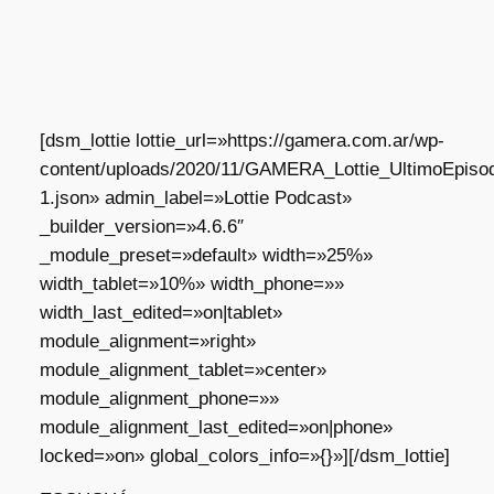
[dsm_lottie lottie_url=»https://gamera.com.ar/wp-
content/uploads/2020/11/GAMERA_Lottie_UltimoEpisod
1.json» admin_label=»Lottie Podcast»
_builder_version=»4.6.6″
_module_preset=»default» width=»25%»
width_tablet=»10%» width_phone=»»
width_last_edited=»on|tablet»
module_alignment=»right»
module_alignment_tablet=»center»
module_alignment_phone=»»
module_alignment_last_edited=»on|phone»
locked=»on» global_colors_info=»{}»][/dsm_lottie]