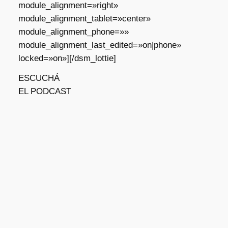
module_alignment=»right»
module_alignment_tablet=»center»
module_alignment_phone=»»
module_alignment_last_edited=»on|phone»
locked=»on»][/dsm_lottie]
ESCUCHÁ
EL PODCAST