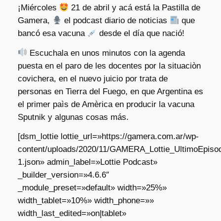
¡Miércoles
21 de abril y acá está la Pastilla de
Gamera,
el podcast diario de noticias
que
bancó esa vacuna
desde el día que nació!
Escuchala en unos minutos con la agenda
puesta en el paro de les docentes por la situaciòn
covichera, en el nuevo juicio por trata de
personas en Tierra del Fuego, en que Argentina es
el primer paìs de Amèrica en producir la vacuna
Sputnik y algunas cosas más.
[dsm_lottie lottie_url=»https://gamera.com.ar/wp-
content/uploads/2020/11/GAMERA_Lottie_UltimoEpisod
1.json» admin_label=»Lottie Podcast»
_builder_version=»4.6.6″
_module_preset=»default» width=»25%»
width_tablet=»10%» width_phone=»»
width_last_edited=»on|tablet»