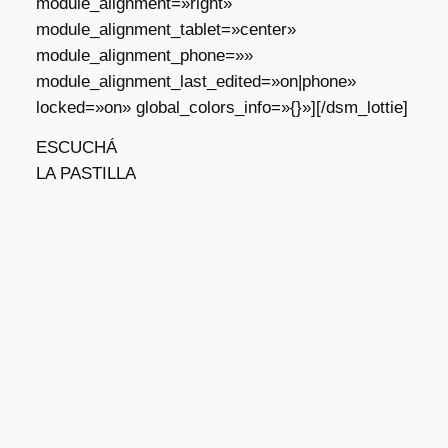
module_alignment=»right»
module_alignment_tablet=»center»
module_alignment_phone=»»
module_alignment_last_edited=»on|phone»
locked=»on» global_colors_info=»{}»][/dsm_lottie]
ESCUCHÁ
LA PASTILLA