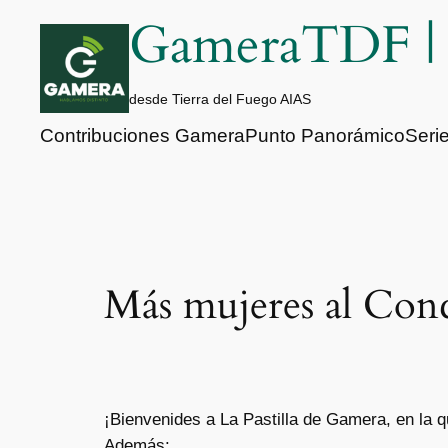
Saltar
GameraTDF 
al
contenido
desde Tierra del Fuego AIAS
Contribuciones Gamera
Punto Panorámico
Seri
Más mujeres al Con
¡Bienvenides a La Pastilla de Gamera, en la q
Además: