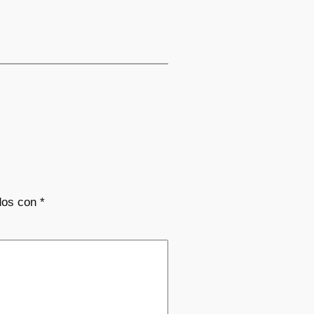
dos con
*