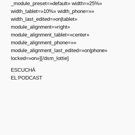
_module_preset=»default» width=»25%»
width_tablet=»10%» width_phone=»»
width_last_edited=»on|tablet»
module_alignment=»right»
module_alignment_tablet=»center»
module_alignment_phone=»»
module_alignment_last_edited=»on|phone»
locked=»on»][/dsm_lottie]
ESCUCHÁ
EL PODCAST