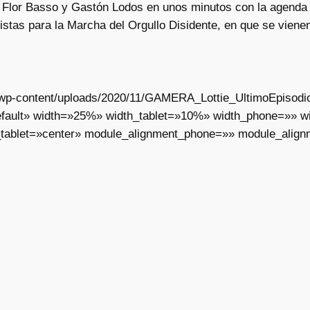
Flor Basso y Gastón Lodos en unos minutos con la agenda 
stas para la Marcha del Orgullo Disidente, en que se viene
ar/wp-content/uploads/2020/11/GAMERA_Lottie_UltimoEpisodi
fault» width=»25%» width_tablet=»10%» width_phone=»» wid
_tablet=»center» module_alignment_phone=»» module_align