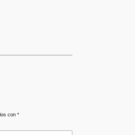
dos con
*