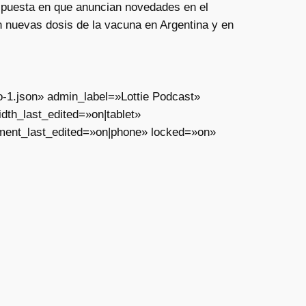
puesta en que anuncian novedades en el
n nuevas dosis de la vacuna en Argentina y en
o-1.json» admin_label=»Lottie Podcast»
th_last_edited=»on|tablet»
ment_last_edited=»on|phone» locked=»on»