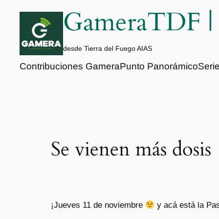
Saltar
GameraTDF 
al
contenido
desde Tierra del Fuego AIAS
Contribuciones Gamera
Punto Panorámico
Seri
Se vienen más dosis
¡Jueves 11 de noviembre
y acá está la Pa