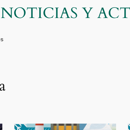
| NOTICIAS Y A
es
a