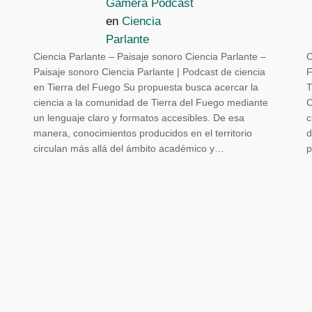
Gamera Podcast
en
Ciencia
Parlante
Ciencia Parlante – Paisaje sonoro Ciencia Parlante –
C
Paisaje sonoro Ciencia Parlante | Podcast de ciencia
F
en Tierra del Fuego Su propuesta busca acercar la
T
ciencia a la comunidad de Tierra del Fuego mediante
C
un lenguaje claro y formatos accesibles. De esa
c
manera, conocimientos producidos en el territorio
d
circulan más allá del ámbito académico y…
p