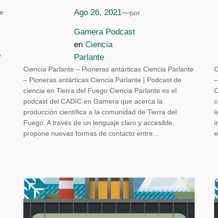
Ago 26, 2021
—
te
por
Gamera Podcast
en
Ciencia
e
Parlante
Ciencia Parlante – Pioneras antárticas Ciencia Parlante
C
– Pioneras antárticas Ciencia Parlante | Podcast de
–
ciencia en Tierra del Fuego Ciencia Parlante es el
C
podcast del CADIC en Gamera que acerca la
c
producción científica a la comunidad de Tierra del
l
Fuego. A través de un lenguaje claro y accesible,
i
propone nuevas formas de contacto entre…
e