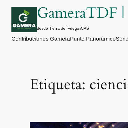
Saltar
GameraTDF 
al
contenido
desde Tierra del Fuego AIAS
Contribuciones Gamera
Punto Panorámico
Seri
Etiqueta:
cienci