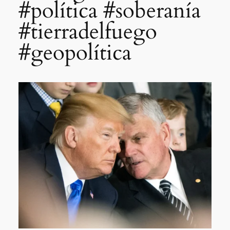
#política #soberanía
#tierradelfuego
#geopolítica