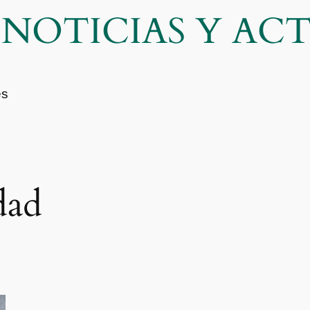
| NOTICIAS Y A
es
dad