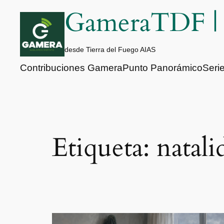
Saltar
GameraTDF 
al
contenido
desde Tierra del Fuego AIAS
Contribuciones Gamera
Punto Panorámico
Seri
Etiqueta:
natali