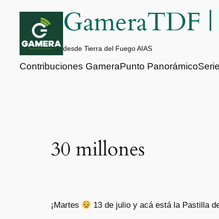
Saltar
GameraTDF 
al
contenido
desde Tierra del Fuego AIAS
Contribuciones Gamera
Punto Panorámico
Seri
30 millones
¡Martes
13 de julio y acá está la Pastilla