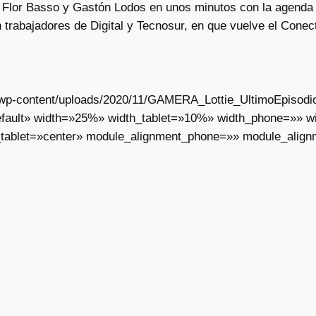
Flor Basso y Gastón Lodos en unos minutos con la agenda p
n trabajadores de Digital y Tecnosur, en que vuelve el Cone
ar/wp-content/uploads/2020/11/GAMERA_Lottie_UltimoEpisodi
fault» width=»25%» width_tablet=»10%» width_phone=»» wid
tablet=»center» module_alignment_phone=»» module_align