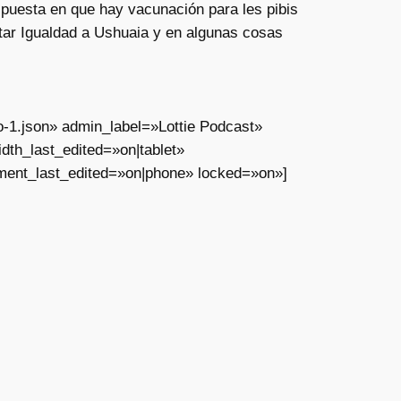
uesta en que hay vacunación para les pibis
ctar Igualdad a Ushuaia y en algunas cosas
o-1.json» admin_label=»Lottie Podcast»
th_last_edited=»on|tablet»
ment_last_edited=»on|phone» locked=»on»]