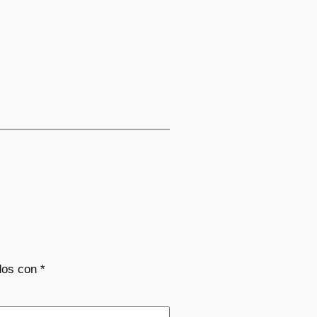
dos con
*