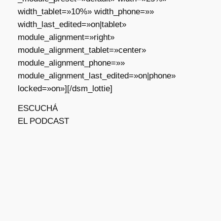
width_tablet=»10%» width_phone=»»
width_last_edited=»on|tablet»
module_alignment=»right»
module_alignment_tablet=»center»
module_alignment_phone=»»
module_alignment_last_edited=»on|phone»
locked=»on»][/dsm_lottie]
ESCUCHÁ
EL PODCAST