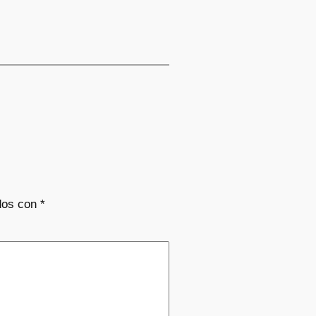
dos con
*