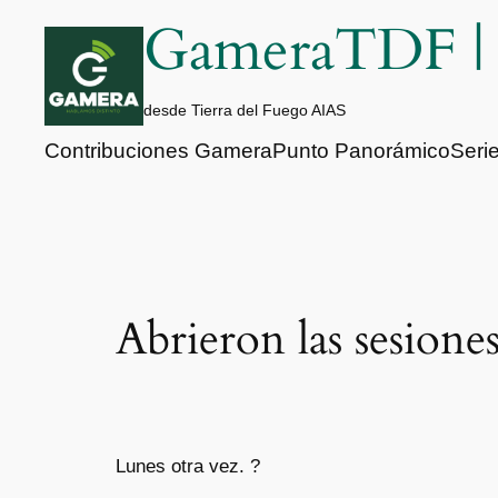
Saltar
GameraTDF 
al
contenido
desde Tierra del Fuego AIAS
Contribuciones Gamera
Punto Panorámico
Seri
Abrieron las sesione
Lunes otra vez. ?