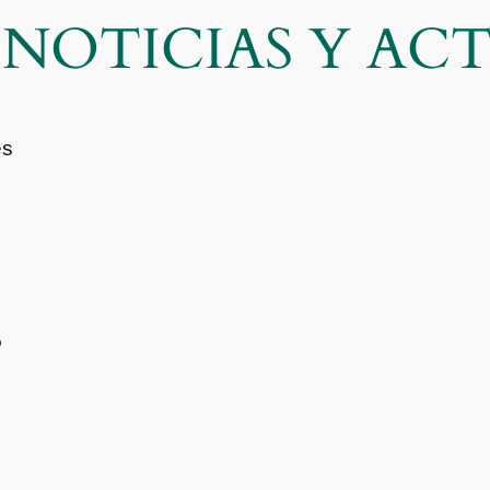
| NOTICIAS Y A
es
s