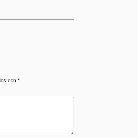
dos con
*