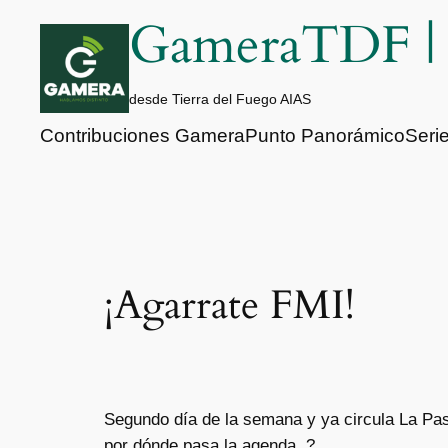
Saltar
GameraTDF 
al
contenido
desde Tierra del Fuego AIAS
Contribuciones Gamera
Punto Panorámico
Seri
¡Agarrate FMI!
Segundo día de la semana y ya circula La Pa
por dónde pasa la agenda. ?️