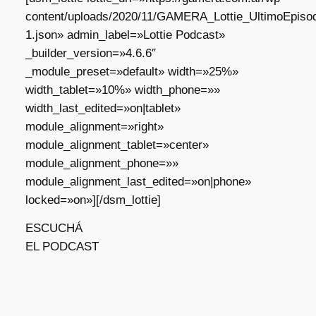
content/uploads/2020/11/GAMERA_Lottie_UltimoEpisod
1.json» admin_label=»Lottie Podcast»
_builder_version=»4.6.6″
_module_preset=»default» width=»25%»
width_tablet=»10%» width_phone=»»
width_last_edited=»on|tablet»
module_alignment=»right»
module_alignment_tablet=»center»
module_alignment_phone=»»
module_alignment_last_edited=»on|phone»
locked=»on»][/dsm_lottie]
ESCUCHÁ
EL PODCAST