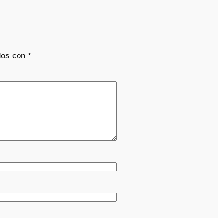
dos con
*