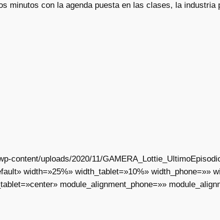
s minutos con la agenda puesta en las clases, la industria 
ar/wp-content/uploads/2020/11/GAMERA_Lottie_UltimoEpisodi
fault» width=»25%» width_tablet=»10%» width_phone=»» wid
tablet=»center» module_alignment_phone=»» module_align