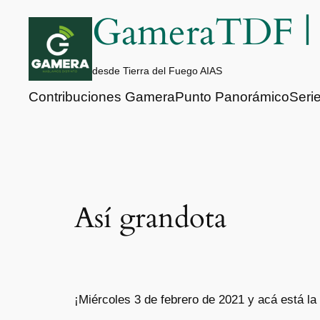
Saltar
GameraTDF 
al
contenido
desde Tierra del Fuego AIAS
Contribuciones Gamera
Punto Panorámico
Seri
Así grandota
¡Miércoles 3 de febrero de 2021 y acá está l