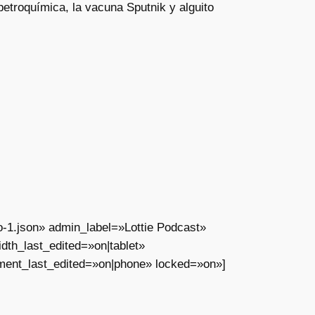
petroquímica, la vacuna Sputnik y alguito
o-1.json» admin_label=»Lottie Podcast»
th_last_edited=»on|tablet»
ment_last_edited=»on|phone» locked=»on»]