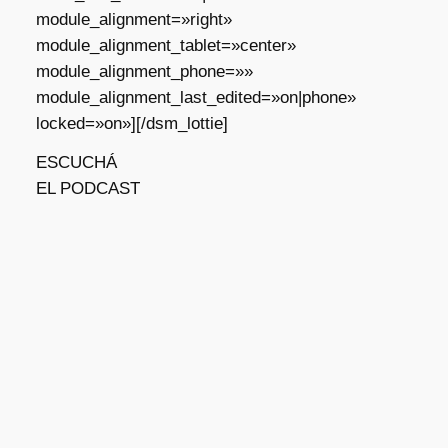
module_alignment=»right»
module_alignment_tablet=»center»
module_alignment_phone=»»
module_alignment_last_edited=»on|phone»
locked=»on»][/dsm_lottie]
ESCUCHÁ
EL PODCAST