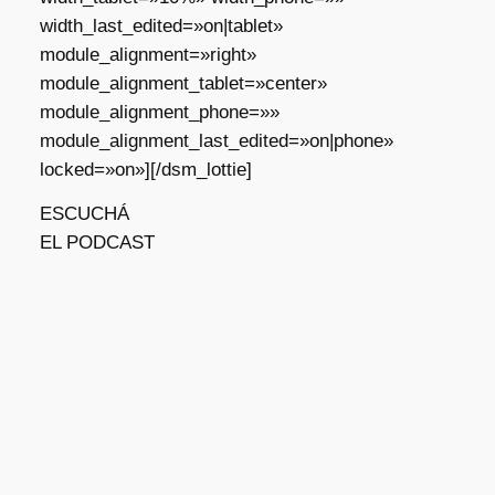
width_last_edited=»on|tablet»
module_alignment=»right»
module_alignment_tablet=»center»
module_alignment_phone=»»
module_alignment_last_edited=»on|phone»
locked=»on»][/dsm_lottie]
ESCUCHÁ
EL PODCAST