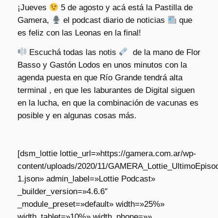
¡Jueves
5 de agosto y acá está la Pastilla de
Gamera,
el podcast diario de noticias
que
es feliz con las Leonas en la final!
Escuchá todas las notis
de la mano de Flor
Basso y Gastón Lodos en unos minutos con la
agenda puesta en que Río Grande tendrá alta
terminal , en que les laburantes de Digital siguen
en la lucha, en que la combinación de vacunas es
posible y en algunas cosas más.
[dsm_lottie lottie_url=»https://gamera.com.ar/wp-
content/uploads/2020/11/GAMERA_Lottie_UltimoEpisod
1.json» admin_label=»Lottie Podcast»
_builder_version=»4.6.6″
_module_preset=»default» width=»25%»
width_tablet=»10%» width_phone=»»