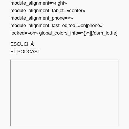
module_alignment=»right»
module_alignment_tablet=»center»
module_alignment_phone=»»
module_alignment_last_edited=»on|phone»
locked=»on» global_colors_info=»{}»][/dsm_lottie]
ESCUCHÁ
EL PODCAST