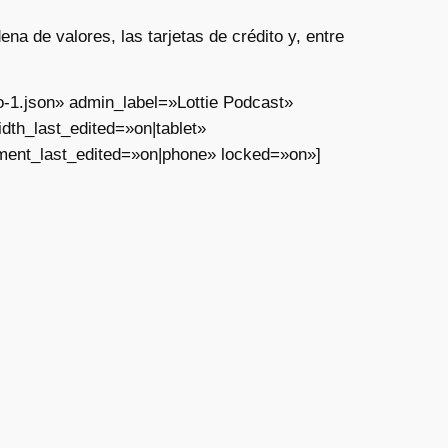
a de valores, las tarjetas de crédito y, entre
o-1.json» admin_label=»Lottie Podcast»
th_last_edited=»on|tablet»
ment_last_edited=»on|phone» locked=»on»]