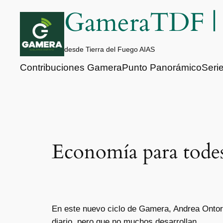
Saltar
GameraTDF 
al
contenido
desde Tierra del Fuego AIAS
Contribuciones Gamera
Punto Panorámico
Seri
Economía para tode
En este nuevo ciclo de Gamera, Andrea Ontor
diario, pero que no muchos desarrollan.