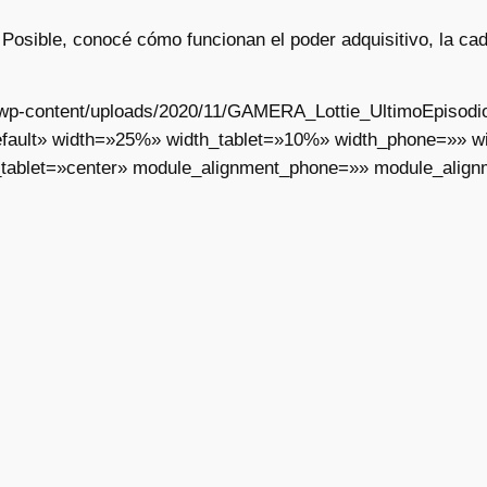
osible, conocé cómo funcionan el poder adquisitivo, la caden
ar/wp-content/uploads/2020/11/GAMERA_Lottie_UltimoEpisodi
fault» width=»25%» width_tablet=»10%» width_phone=»» wid
tablet=»center» module_alignment_phone=»» module_align