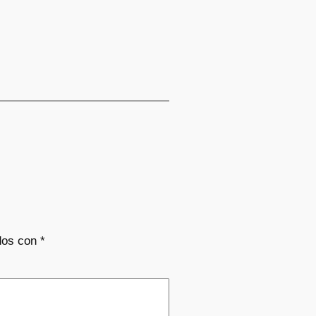
dos con
*