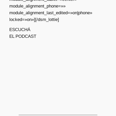
module_alignment_phone=»»
module_alignment_last_edited=»on|phone»
locked=»on»][/dsm_lottie]
ESCUCHÁ
EL PODCAST