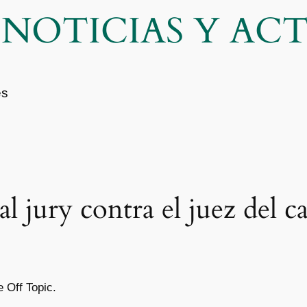
| NOTICIAS Y A
es
l jury contra el juez del c
 Off Topic.