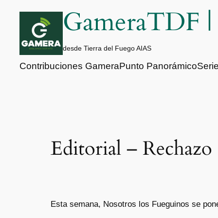
Saltar
GameraTDF 
al
contenido
desde Tierra del Fuego AIAS
Contribuciones Gamera
Punto Panorámico
Seri
Editorial – Rechazo a
Esta semana, Nosotros los Fueguinos se pone