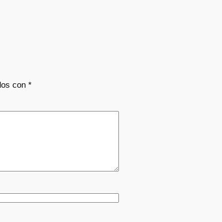
dos con
*