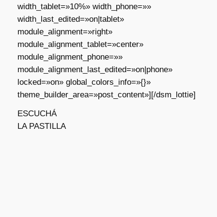
width_tablet=»10%» width_phone=»»
width_last_edited=»on|tablet»
module_alignment=»right»
module_alignment_tablet=»center»
module_alignment_phone=»»
module_alignment_last_edited=»on|phone»
locked=»on» global_colors_info=»{}»
theme_builder_area=»post_content»][/dsm_lottie]
ESCUCHÁ
LA PASTILLA