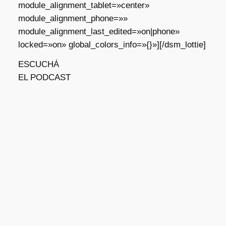
module_alignment_tablet=»center»
module_alignment_phone=»»
module_alignment_last_edited=»on|phone»
locked=»on» global_colors_info=»{}»][/dsm_lottie]
ESCUCHÁ
EL PODCAST