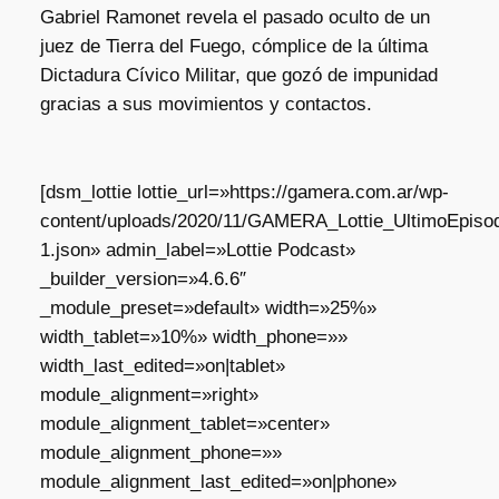
Gabriel Ramonet revela el pasado oculto de un
juez de Tierra del Fuego, cómplice de la última
Dictadura Cívico Militar, que gozó de impunidad
gracias a sus movimientos y contactos.
[dsm_lottie lottie_url=»https://gamera.com.ar/wp-
content/uploads/2020/11/GAMERA_Lottie_UltimoEpisod
1.json» admin_label=»Lottie Podcast»
_builder_version=»4.6.6″
_module_preset=»default» width=»25%»
width_tablet=»10%» width_phone=»»
width_last_edited=»on|tablet»
module_alignment=»right»
module_alignment_tablet=»center»
module_alignment_phone=»»
module_alignment_last_edited=»on|phone»