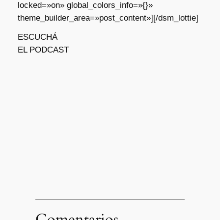
locked=»on» global_colors_info=»{}»
theme_builder_area=»post_content»][/dsm_lottie]
ESCUCHÁ
EL PODCAST
Comentarios