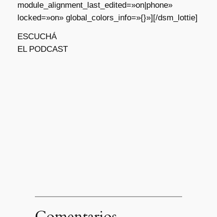
module_alignment_last_edited=»on|phone»
locked=»on» global_colors_info=»{}»][/dsm_lottie]
ESCUCHÁ
EL PODCAST
Comentarios