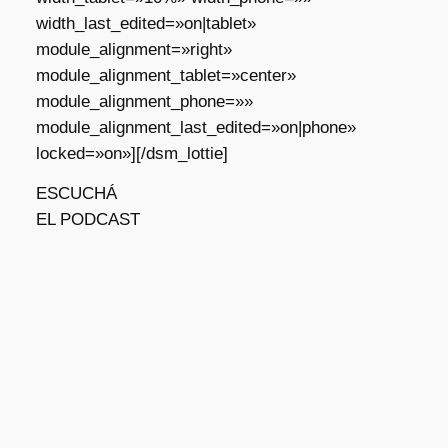
width_last_edited=»on|tablet»
module_alignment=»right»
module_alignment_tablet=»center»
module_alignment_phone=»»
module_alignment_last_edited=»on|phone»
locked=»on»][/dsm_lottie]
ESCUCHÁ
EL PODCAST