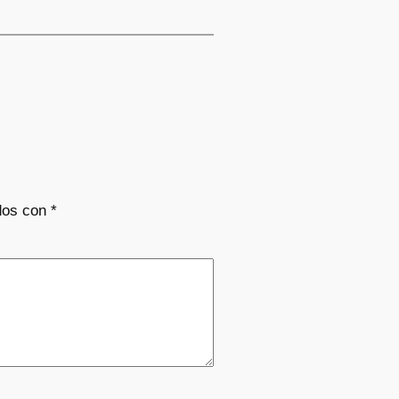
dos con
*