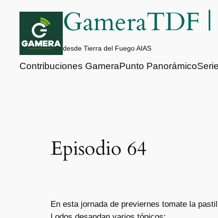
Saltar
GameraTDF 
al
contenido
desde Tierra del Fuego AIAS
Contribuciones Gamera
Punto Panorámico
Seri
Episodio 64
En esta jornada de previernes tomate la pasti
Lodos desandan varios tópicos: