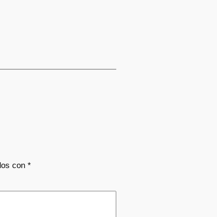
dos con
*