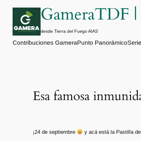
Saltar
GameraTDF 
al
contenido
desde Tierra del Fuego AIAS
Contribuciones Gamera
Punto Panorámico
Seri
Esa famosa inmunid
¡24 de septiembre
y acá está la Pastilla 