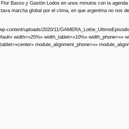
Flor Basso y Gastón Lodos en unos minutos con la agenda p
tava marcha global por el clima, en que argentina no nos d
ar/wp-content/uploads/2020/11/GAMERA_Lottie_UltimoEpisodi
fault» width=»25%» width_tablet=»10%» width_phone=»» wid
_tablet=»center» module_alignment_phone=»» module_align