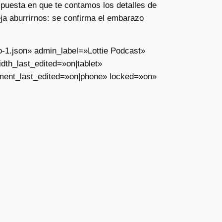
uesta en que te contamos los detalles de
eja aburrirnos: se confirma el embarazo
o-1.json» admin_label=»Lottie Podcast»
th_last_edited=»on|tablet»
ment_last_edited=»on|phone» locked=»on»