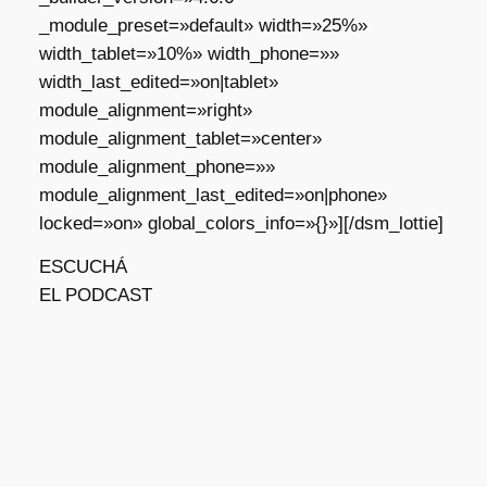
_module_preset=»default» width=»25%»
width_tablet=»10%» width_phone=»»
width_last_edited=»on|tablet»
module_alignment=»right»
module_alignment_tablet=»center»
module_alignment_phone=»»
module_alignment_last_edited=»on|phone»
locked=»on» global_colors_info=»{}»][/dsm_lottie]
ESCUCHÁ
EL PODCAST