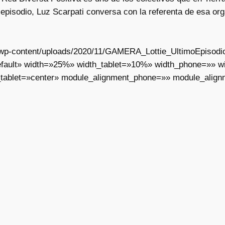
episodio, Luz Scarpati conversa con la referenta de esa or
ar/wp-content/uploads/2020/11/GAMERA_Lottie_UltimoEpisodi
fault» width=»25%» width_tablet=»10%» width_phone=»» wid
tablet=»center» module_alignment_phone=»» module_align