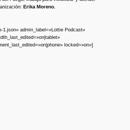
ganización:
Erika Moreno.
o-1.json» admin_label=»Lottie Podcast»
th_last_edited=»on|tablet»
ment_last_edited=»on|phone» locked=»on»]