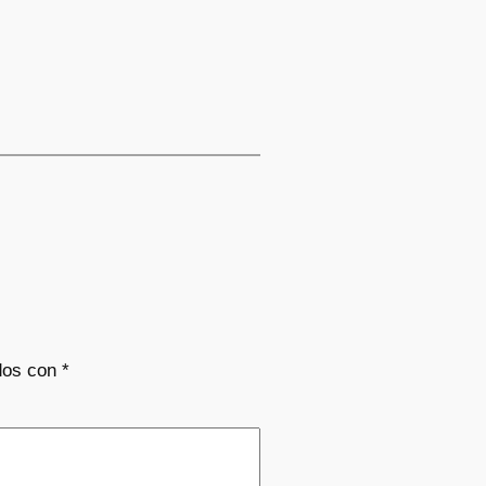
dos con
*