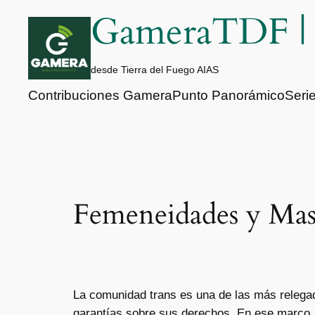
Saltar
GameraTDF 
al
contenido
desde Tierra del Fuego AIAS
Contribuciones Gamera
Punto Panorámico
Seri
Femeneidades y Mas
La comunidad trans es una de las más relegad
garantías sobre sus derechos. En ese marco, R