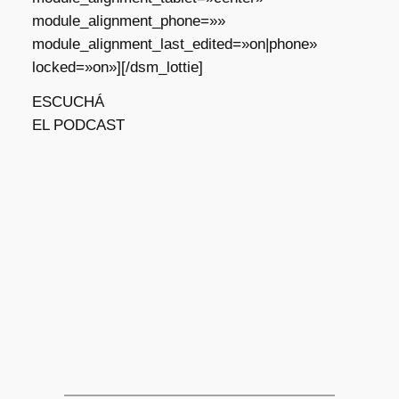
module_alignment_phone=»»
module_alignment_last_edited=»on|phone»
locked=»on»][/dsm_lottie]
ESCUCHÁ
EL PODCAST