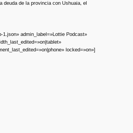
a deuda de la provincia con Ushuaia, el
o-1.json» admin_label=»Lottie Podcast»
th_last_edited=»on|tablet»
ment_last_edited=»on|phone» locked=»on»]