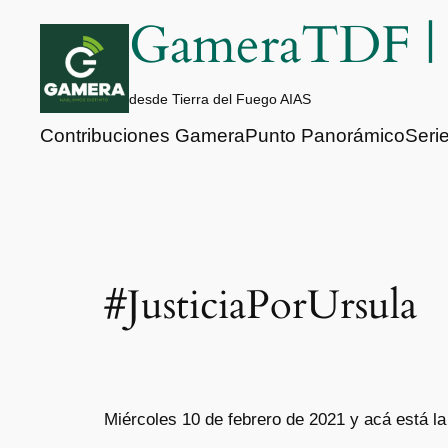
Saltar
GameraTDF 
al
contenido
desde Tierra del Fuego AIAS
Contribuciones Gamera
Punto Panorámico
Seri
#JusticiaPorUrsula
Miércoles 10 de febrero de 2021 y acá está l