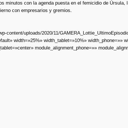
os minutos con la agenda puesta en el femicidio de Úrsula, l
bierno con empresarios y gremios.
ar/wp-content/uploads/2020/11/GAMERA_Lottie_UltimoEpisodi
fault» width=»25%» width_tablet=»10%» width_phone=»» wid
tablet=»center» module_alignment_phone=»» module_align