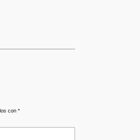
dos con
*