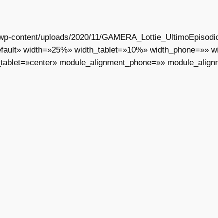
ar/wp-content/uploads/2020/11/GAMERA_Lottie_UltimoEpisodi
fault» width=»25%» width_tablet=»10%» width_phone=»» wid
tablet=»center» module_alignment_phone=»» module_align