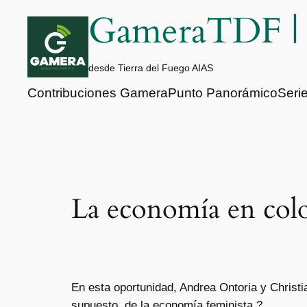
Saltar
GameraTDF 
al
contenido
desde Tierra del Fuego AIAS
Contribuciones Gamera
Punto Panorámico
Seri
La economía en colo
En esta oportunidad, Andrea Ontoria y Christia
supuesto, de la economía feminista.?