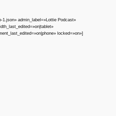
o-1.json» admin_label=»Lottie Podcast»
th_last_edited=»on|tablet»
ment_last_edited=»on|phone» locked=»on»]