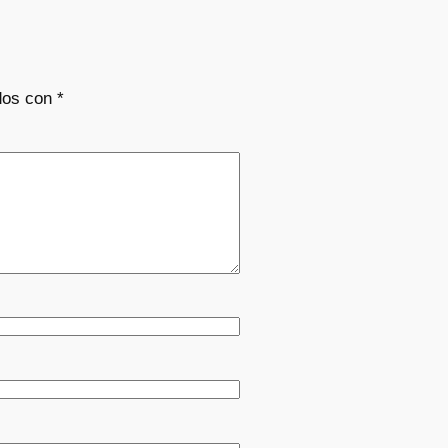
dos con
*