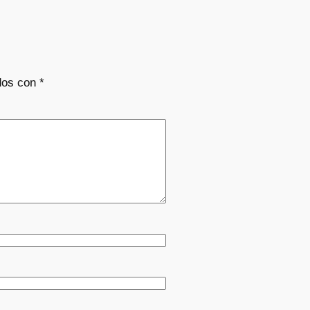
dos con
*