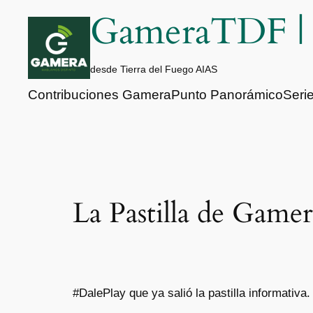
Saltar
GameraTDF 
al
contenido
desde Tierra del Fuego AIAS
Contribuciones Gamera
Punto Panorámico
Seri
La Pastilla de Gamer
#DalePlay que ya salió la pastilla informativ