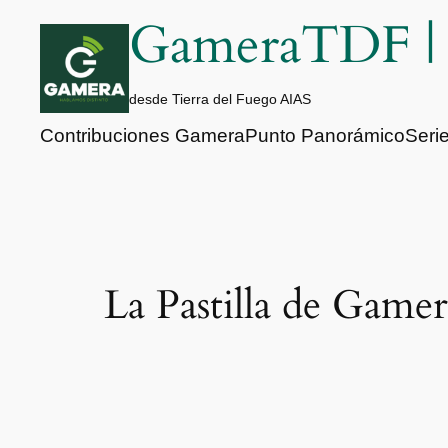
Saltar
GameraTDF 
al
contenido
desde Tierra del Fuego AIAS
Contribuciones Gamera
Punto Panorámico
Seri
La Pastilla de Gamer