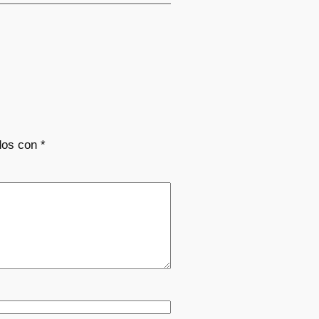
dos con
*