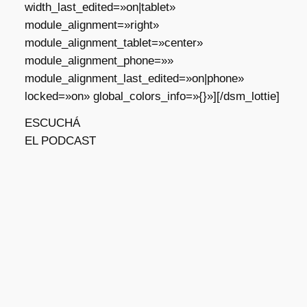
width_last_edited=»on|tablet»
module_alignment=»right»
module_alignment_tablet=»center»
module_alignment_phone=»»
module_alignment_last_edited=»on|phone»
locked=»on» global_colors_info=»{}»][/dsm_lottie]
ESCUCHÁ
EL PODCAST