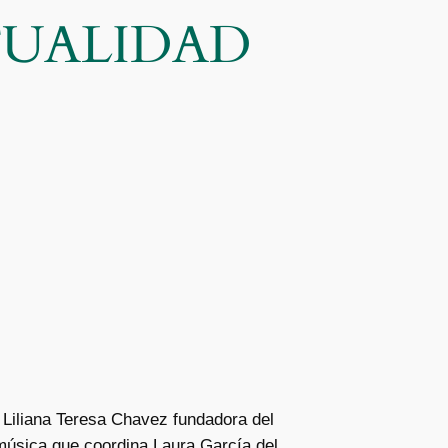
CTUALIDAD
 Liliana Teresa Chavez fundadora del
música que coordina Laura García del