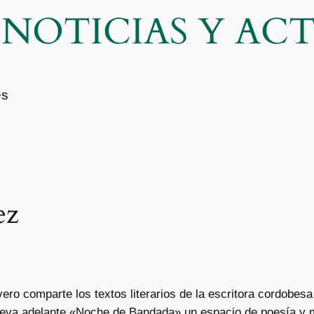
| NOTICIAS Y A
es
ez
ro comparte los textos literarios de la escritora cordobesa
leva adelante «Noche de Bandada» un espacio de poesía y 