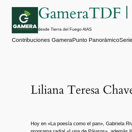
Saltar
GameraTDF 
al
contenido
desde Tierra del Fuego AIAS
Contribuciones Gamera
Punto Panorámico
Seri
Liliana Teresa Chav
Hoy en «La poesía como el pan», Gabriela Rive
programa radial «Luna de Pájaros», además l