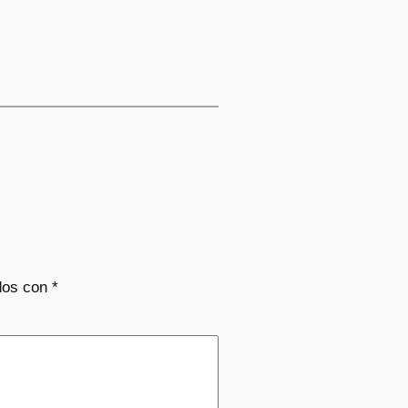
dos con
*