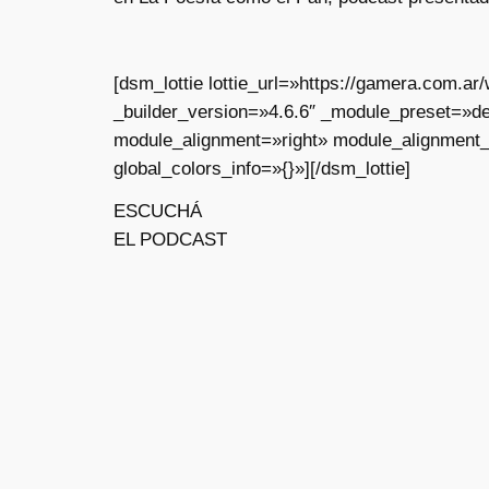
[dsm_lottie lottie_url=»https://gamera.com.
_builder_version=»4.6.6″ _module_preset=»de
module_alignment=»right» module_alignment
global_colors_info=»{}»][/dsm_lottie]
ESCUCHÁ
EL PODCAST