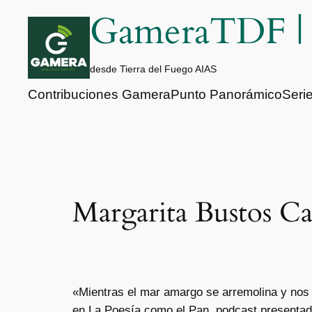
Saltar
GameraTDF 
al
contenido
desde Tierra del Fuego AIAS
Contribuciones Gamera
Punto Panorámico
Seri
Margarita Bustos Cas
«Mientras el mar amargo se arremolina y nos a
en La Poesía como el Pan, podcast presentad