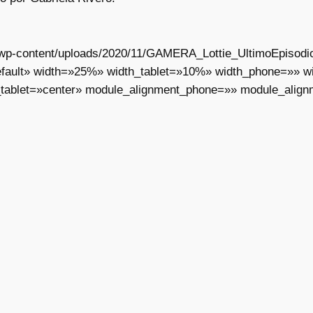
ar/wp-content/uploads/2020/11/GAMERA_Lottie_UltimoEpisodi
fault» width=»25%» width_tablet=»10%» width_phone=»» wid
_tablet=»center» module_alignment_phone=»» module_align