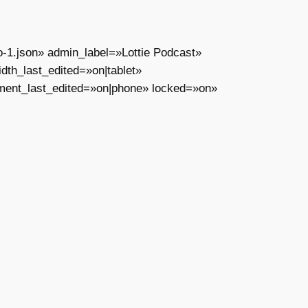
o-1.json» admin_label=»Lottie Podcast»
th_last_edited=»on|tablet»
ment_last_edited=»on|phone» locked=»on»