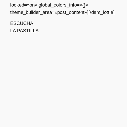
locked=»on» global_colors_info=»{}»
theme_builder_area=»post_content»][/dsm_lottie]
ESCUCHÁ
LA PASTILLA