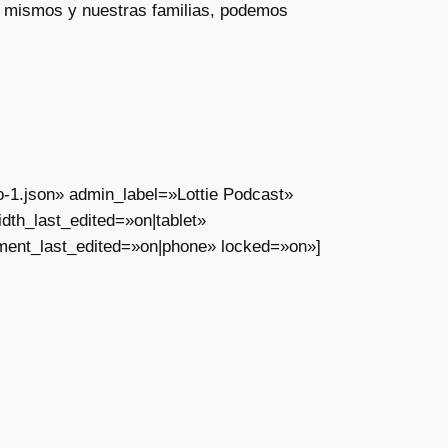
s mismos y nuestras familias, podemos
o-1.json» admin_label=»Lottie Podcast»
th_last_edited=»on|tablet»
ment_last_edited=»on|phone» locked=»on»]