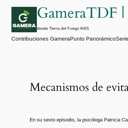
Saltar
GameraTDF 
al
contenido
desde Tierra del Fuego AIAS
Contribuciones Gamera
Punto Panorámico
Seri
Mecanismos de evit
En su sexto episodio, la psicóloga Patricia 