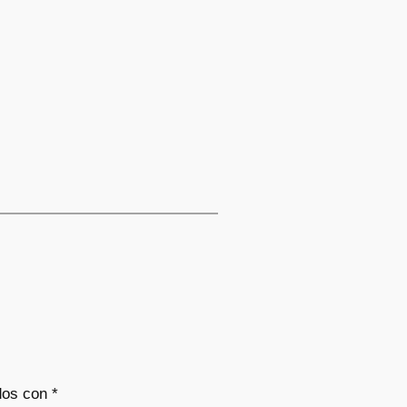
dos con
*