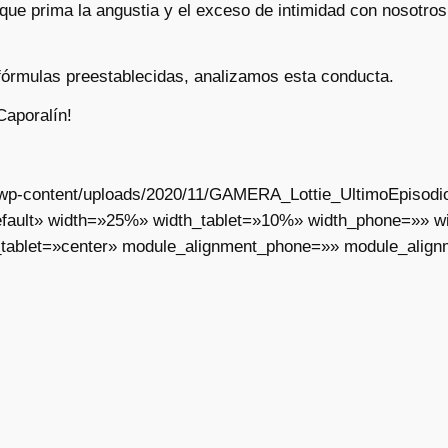
que prima la angustia y el exceso de intimidad con nosotro
 fórmulas preestablecidas, analizamos esta conducta.
Caporalín!
ar/wp-content/uploads/2020/11/GAMERA_Lottie_UltimoEpisodi
fault» width=»25%» width_tablet=»10%» width_phone=»» wid
tablet=»center» module_alignment_phone=»» module_align