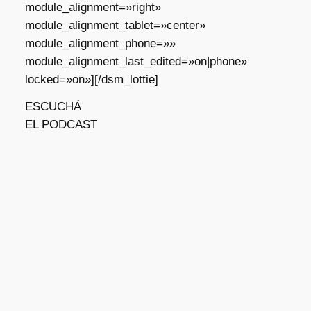
module_alignment=»right»
module_alignment_tablet=»center»
module_alignment_phone=»»
module_alignment_last_edited=»on|phone»
locked=»on»][/dsm_lottie]
ESCUCHÁ
EL PODCAST