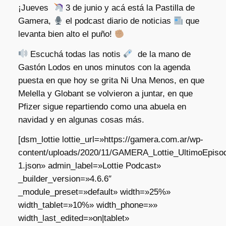
¡Jueves
3 de junio y acá está la Pastilla de
Gamera,
el podcast diario de noticias
que
levanta bien alto el puño!
Escuchá todas las notis
de la mano de
Gastón Lodos en unos minutos con la agenda
puesta en que hoy se grita Ni Una Menos, en que
Melella y Globant se volvieron a juntar, en que
Pfizer sigue repartiendo como una abuela en
navidad y en algunas cosas más.
[dsm_lottie lottie_url=»https://gamera.com.ar/wp-
content/uploads/2020/11/GAMERA_Lottie_UltimoEpisod
1.json» admin_label=»Lottie Podcast»
_builder_version=»4.6.6″
_module_preset=»default» width=»25%»
width_tablet=»10%» width_phone=»»
width_last_edited=»on|tablet»