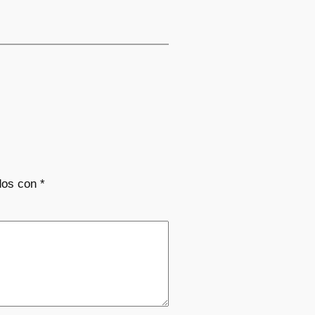
dos con
*