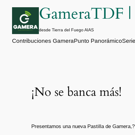
Saltar
GameraTDF 
al
contenido
desde Tierra del Fuego AIAS
Contribuciones Gamera
Punto Panorámico
Seri
¡No se banca más!
Presentamos una nueva Pastilla de Gamera,? e