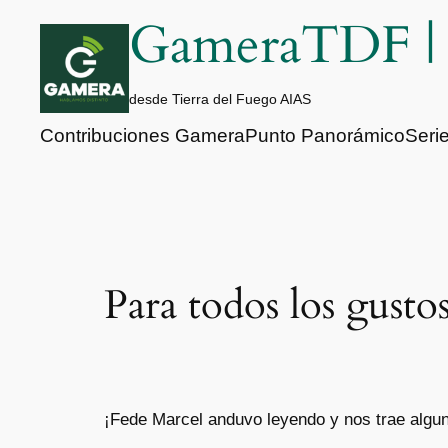
Saltar
GameraTDF 
al
contenido
desde Tierra del Fuego AIAS
Contribuciones Gamera
Punto Panorámico
Seri
Para todos los gusto
¡Fede Marcel anduvo leyendo y nos trae algu