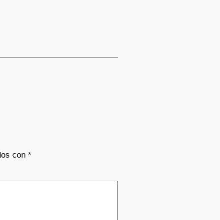
dos con
*