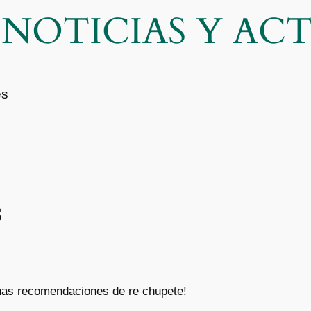
| NOTICIAS Y A
es
s
nas recomendaciones de re chupete!