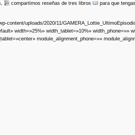
s,
compartimos reseñas de tres libros
para que tengas
ar/wp-content/uploads/2020/11/GAMERA_Lottie_UltimoEpisodi
fault» width=»25%» width_tablet=»10%» width_phone=»» wid
tablet=»center» module_alignment_phone=»» module_align