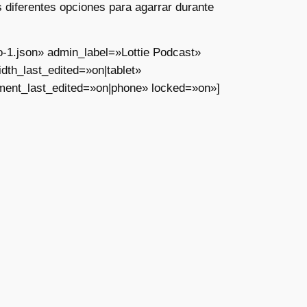
 diferentes opciones para agarrar durante
o-1.json» admin_label=»Lottie Podcast»
th_last_edited=»on|tablet»
ment_last_edited=»on|phone» locked=»on»]