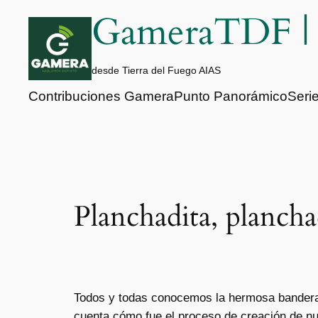
Saltar
GameraTDF 
al
contenido
desde Tierra del Fuego AIAS
Contribuciones Gamera
Punto Panorámico
Seri
Planchadita, plancha
Todos y todas conocemos la hermosa bandera d
cuenta cómo fue el proceso de creación de nue