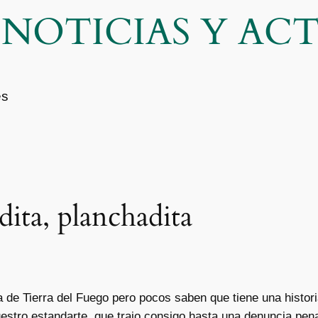
| NOTICIAS Y A
es
dita, planchadita
e Tierra del Fuego pero pocos saben que tiene una histori
stro estandarte, que trajo consigo hasta una denuncia penal