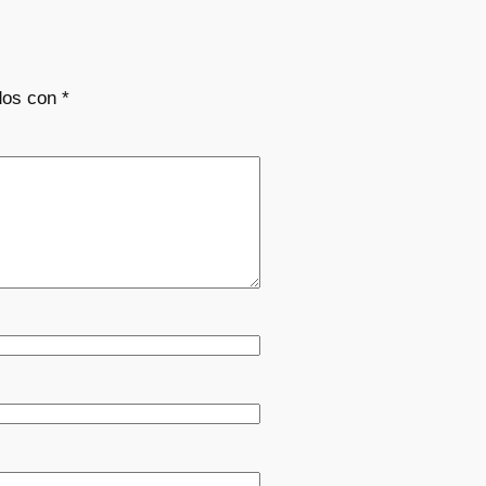
dos con
*